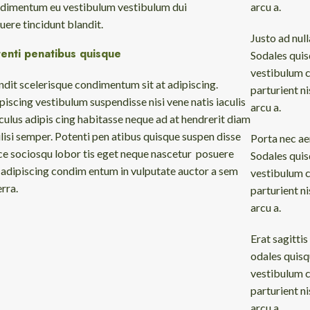
dimentum eu vestibulum vestibulum dui
arcu a.
uere tincidunt blandit.
Justo ad nul
enti penatibus quisque
Sodales quis
vestibulum c
ndit scelerisque condimentum sit at adipiscing.
parturient n
piscing vestibulum suspendisse nisi vene natis iaculis
arcu a.
iculus adipis cing habitasse neque ad at hendrerit diam
ilisi semper. Potenti pen atibus quisque suspen disse
Porta nec ae
ce sociosqu lobor tis eget neque nascetur posuere
Sodales quis
i adipiscing condim entum in vulputate auctor a sem
vestibulum c
erra.
parturient n
arcu a.
Erat sagittis
odales quisq
vestibulum c
parturient n
arcu a.