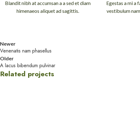
Blandit nibh at accumsan a a sed et diam
Egestas a mi a 
himenaeos aliquet ad sagittis.
vestibulum nam 
Newer
Venenatis nam phasellus
Older
A lacus bibendum pulvinar
Related projects
Kitchen
Suspendisse quam at vestibulum