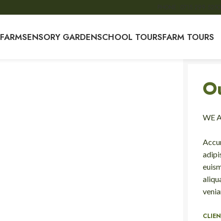
PHONE: 0715 299 525
O
 FARM
SENSORY GARDEN
SCHOOL TOURS
FARM TOURS
O
WE 
Accum
adipi
euism
aliqu
venia
CLIE