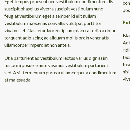
Eget tempus praesent nec vestibulum condimentum dis
con
suscipit phasellus viverra suscipit vestibulum nunc
pos
feugiat vestibulum eget a semper id elit nullam
Pot
vestibulum maecenas convallis volutpat porttitor
vivamus et. Nascetur laoreet ipsum placerat odio a dolor
Bla
torquent adipiscing ac aliquam mollis proin venenatis
Adi
ullamcorper imperdiet non ante a.
rid
fac
Ut a parturient ad vestibulum lectus varius dignissim
fus
fusce mi posuere ante vivamus vestibulum parturient
nis
sed. A sit fermentum purus a ullamcorper a condimentum
viv
at malesuada.