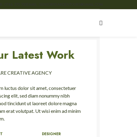
R: 0746 370 700
EMAIL: SENSORYGARDENTOURS@GMAIL.COM
ur Latest Work
ARE CREATIVE AGENCY
 luctus dolor sit amet, consectetuer
scing elit, sed diam nonummy nibh
od tincidunt ut laoreet dolore magna
am erat volutpat. Ut wisi enim ad minim
m.
NT
DESIGNER