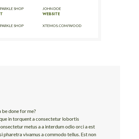
PARKLE SHOP
JOHN DOE
NT
WEBSITE
PARKLE SHOP
XTEMOS.COM/WOOD
n be done for me?
que in torquent a consectetur lobortis
onsectetur metus a a interdum odio orci a est
isi pharetra vivamus a commodo tellus. Est non