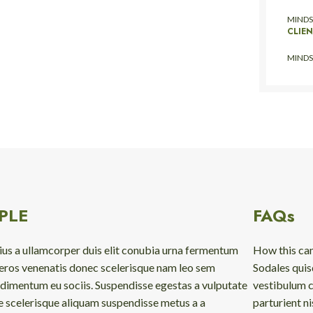
MINDS
CLIE
MINDS
PLE
FAQs
ius a ullamcorper duis elit conubia urna fermentum
How this ca
 eros venenatis donec scelerisque nam leo sem
Sodales quis
dimentum eu sociis. Suspendisse egestas a vulputate
vestibulum c
e scelerisque aliquam suspendisse metus a a
parturient n