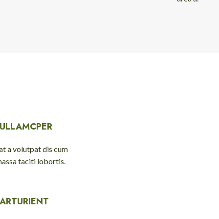
 ULLAMCPER
t a volutpat dis cum
massa taciti lobortis.
PARTURIENT